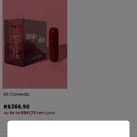
Kit Conexão
R$366,90
ou
4x
de
R$91,73
sem juros