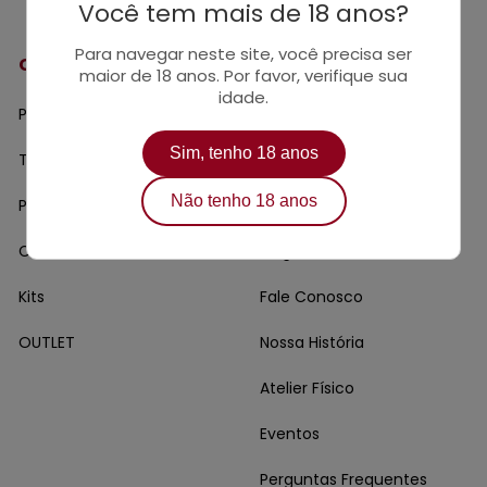
Você tem mais de 18 anos?
Para navegar neste site, você precisa ser
Categorias
Páginas
maior de 18 anos. Por favor, verifique sua
idade.
Produtos Désir
Rastreio
Sim, tenho 18 anos
Toys
Contos
Não tenho 18 anos
Para usar
Guia dos Toys
Cosméticos
Blog
Kits
Fale Conosco
OUTLET
Nossa História
Atelier Físico
Eventos
Perguntas Frequentes