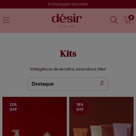
Embalagem Discreta!
0
Kits
Inteligência de escolha, assinatura Désir
12%
15%
OFF
OFF