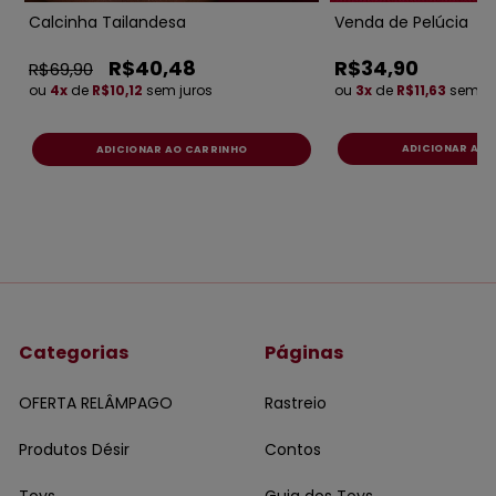
o
Calcinha Tailandesa
Venda de Pelúcia
R$40,48
R$34,90
R$69,90
ou
4x
de
R$10,12
sem juros
ou
3x
de
R$11,63
sem ju
ADICIONAR AO CARRINHO
Categorias
Páginas
OFERTA RELÂMPAGO
Rastreio
Produtos Désir
Contos
Toys
Guia dos Toys