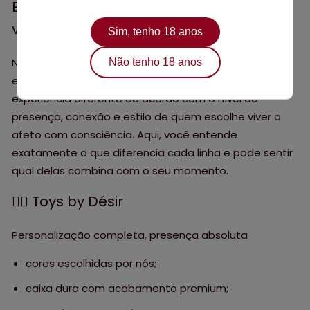
Em todas as linhas, o que importa é
você.
Sim, tenho 18 anos
Na Désir, todos os produtos passam pela nossa
Não tenho 18 anos
escolha cuidadosa, mas cada categoria entrega uma
experiência diferente de acordo com o nível de
presença, conexão e estilo de quem escolhe viver o
afeto com consciência. Aqui, você entende
exatamente o que diferencia cada linha e pode sentir
qual delas combina com o seu momento.
❤️‍🔥 Toys by Désir
Personalização completa, presença absoluta
cores escolhidas por nós;
caixa dura com acabamento premium;