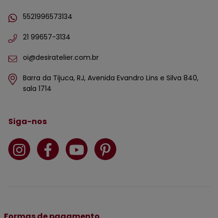
5521996573134
21 99657-3134
oi@desiratelier.com.br
Barra da Tijuca, RJ, Avenida Evandro Lins e Silva 840,
sala 1714
Siga-nos
Formas de pagamento