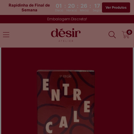
Rapidinha de Final de
01
:
20
:
26
:
16
Ver Produtos
Semana
Dia(s)
Hora(s)
Min(s)
Seg(s)
Embalagem Discreta!
0
17%
OFF