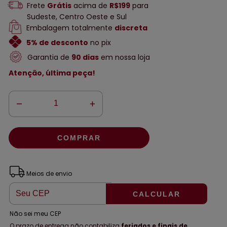
Frete
Grátis
acima de
R$199
para
Sudeste, Centro Oeste e Sul
Embalagem totalmente
discreta
5% de desconto
no pix
Garantia de
90 dias
em nossa loja
Atenção, última peça!
ALTERAR CEP
Entregas para o CEP:
Meios de envio
CALCULAR
Não sei meu CEP
O prazo de entrega não contabiliza
feriados e finais de