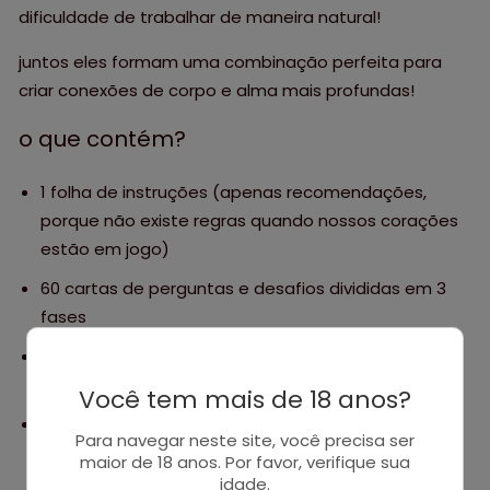
dificuldade de trabalhar de maneira natural!
juntos eles formam uma combinação perfeita para
criar conexões de corpo e alma mais profundas!
o que contém?
1 folha de instruções (apenas recomendações,
porque não existe regras quando nossos corações
estão em jogo)
60 cartas de perguntas e desafios divididas em 3
fases
1 carta surpresa final (é surpresa, não podemos
falar nada mais)
Você tem mais de 18 anos?
3 quebra-cabeças para vocês se desafiarem (com
Para navegar neste site, você precisa ser
frases que são os lemas principais dos intensos)
maior de 18 anos. Por favor, verifique sua
idade.