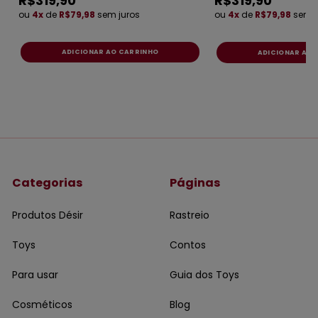
R$319,90
R$319,90
ou
4x
de
R$79,98
sem juros
ou
4x
de
R$79,98
sem j
ADICIONAR AO 
Categorias
Páginas
Produtos Désir
Rastreio
Toys
Contos
Para usar
Guia dos Toys
Cosméticos
Blog