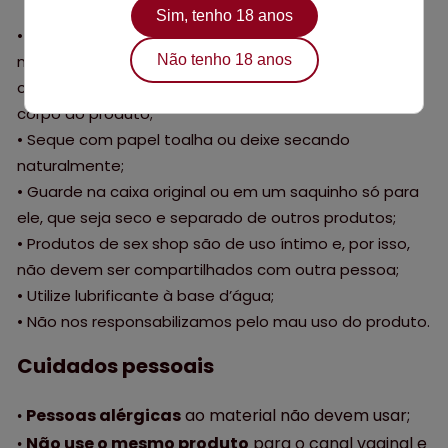
Sim, tenho 18 anos
•
Lave sempre antes e após o uso com água e sabão
Não tenho 18 anos
neutro. Com uma mão, proteja a entrada de
carregamento e com a outra lave bem o bocal e o
corpo do produto;
•
Seque com papel toalha ou deixe secando
naturalmente;
•
Guarde na caixa original ou em um saquinho só para
ele, que seja seco e separado de outros produtos;
•
Produtos de sex shop são de uso íntimo e, por isso,
não devem ser compartilhados com outra pessoa;
•
Utilize lubrificante à base d’água;
•
Não nos responsabilizamos pelo mau uso do produto.
Cuidados pessoais
Pessoas alérgicas
ao material não devem usar;
•
Não use o mesmo produto
para o canal vaginal e
•