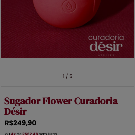
1
/
5
Sugador Flower Curadoria
Désir
R$249,90
ou
4x
de
R$62,48
sem juros