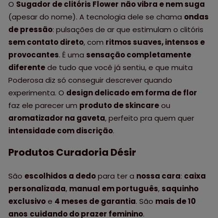
O
Sugador de clitóris Flower
não vibra e nem suga
(apesar do nome). A tecnologia dele se chama
ondas
de pressão
: pulsações de ar que estimulam o clitóris
sem contato direto
, com
ritmos suaves, intensos e
provocantes
. É uma
sensação completamente
diferente
de tudo que você já sentiu, e que muita
Poderosa diz só conseguir descrever quando
experimenta. O
design delicado em forma de flor
faz ele parecer um
produto de skincare
ou
aromatizador na gaveta
, perfeito pra quem quer
intensidade com discrição
.
P
rodutos Curadoria Désir
São
escolhidos a dedo
para ter a
nossa cara
:
caixa
personalizada
,
manual em português
,
saquinho
exclusivo
e
4 meses de garantia
. São
mais de 10
anos
cuidando do prazer feminino
.