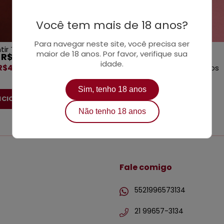
Você tem mais de 18 anos?
Para navegar neste site, você precisa ser
ir Tudo Désir Kit
Kit Conexão
maior de 18 anos. Por favor, verifique sua
R$165,41
R$366,90
idade.
R$41,35
sem juros
ou
4x
de
R$91,73
sem juros
Sim, tenho 18 anos
Não tenho 18 anos
Fale comigo
5521996573134
21 99657-3134