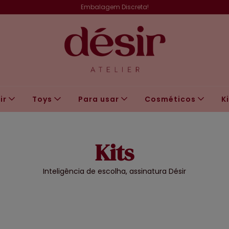
Embalagem Discreta!
ir
Toys
Para usar
Cosméticos
K
Kits
Inteligência de escolha, assinatura Désir