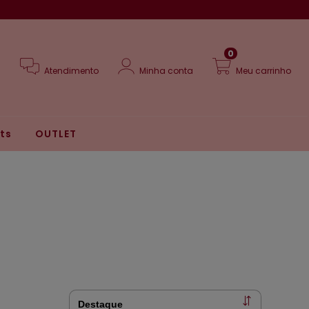
0
Atendimento
Minha conta
Meu carrinho
its
OUTLET