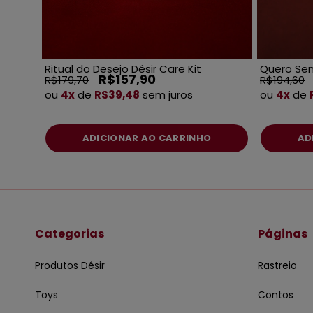
Ritual do Desejo Désir Care Kit
Quero Sent
R$157,90
R$179,70
R$194,60
ou
4x
de
R$39,48
sem juros
ou
4x
de
Categorias
Páginas
Produtos Désir
Rastreio
Toys
Contos