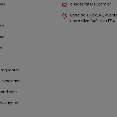
oys
oi@desiratelier.com.br
Barra da Tijuca, RJ, Aven
Lins e Silva 840, sala 1714
co
ria
co
Frequentes
 Privacidade
Condições
evoluções